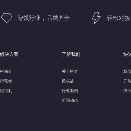
智领行业，品类齐全
轻松对接
解决方案
了解我们
快
橙积分
关于橙券
权
橙营销
橙权益
开
橙福利
行业案例
供
新闻动态