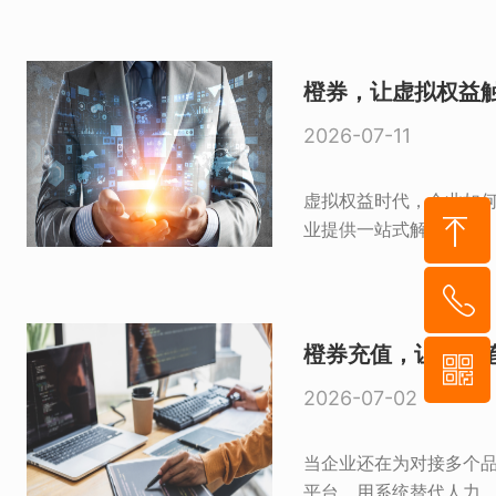
橙券，让虚拟权益
2026-07-11
虚拟权益时代，企业如何
到顶部
橙券充值，让每一
55-8952-5
2026-07-02
929
信二维码
当企业还在为对接多个