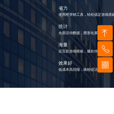
省力
使用橙营销工具，轻松搞定游戏搭
统计
全面活动数据，图形化展示
海量
到顶部
近百款游戏模板，爆款持续更新
效果好
55-8952-5
低成本高回报，吸粉促活效果显著
929
信二维码