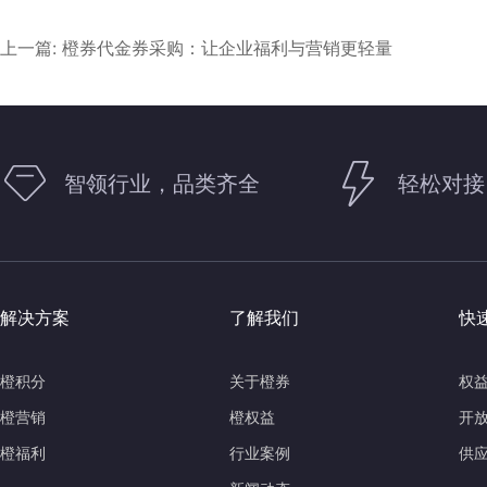
上一篇: 橙券代金券采购：让企业福利与营销更轻量
智领行业，品类齐全
轻松对接
解决方案
了解我们
快
橙积分
关于橙券
权
橙营销
橙权益
开
橙福利
行业案例
供