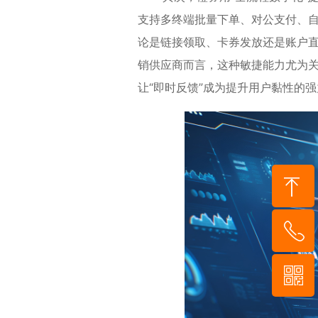
支持多终端批量下单、对公支付、自
论是链接领取、卡券发放还是账户直
销供应商而言，这种敏捷能力尤为
让“即时反馈”成为提升用户黏性的
到顶部
55-8952-5
929
信二维码