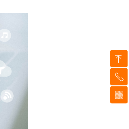
到顶部
55-8952-5
929
信二维码